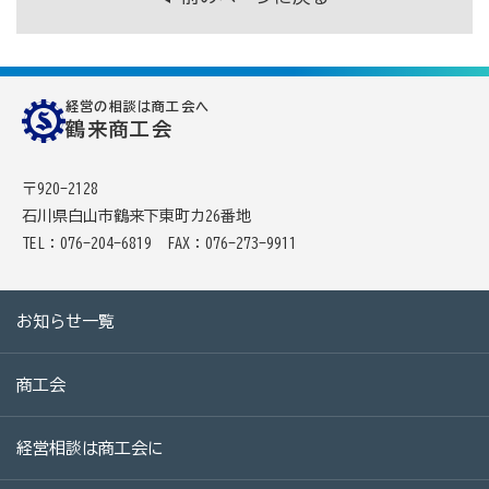
病気やケガで働けない場合の所得を補償（休業補償制
度）
全国商工会連合会会員福祉共済「がん」重点補償
経営の相談は商工会へ
鶴来商工会
万が一の「労働災害」と使用者賠償補償がセットの保険
（商工会の業務災害保険）
〒920-2128
海外での知財係争による経営リスクから皆様をお守りし
石川県白山市鶴来下東町カ26番地
ます（海外知財訴訟費用保険制度）
TEL：076-204-6819
FAX：076-273-9911
事業活動のリスクを全て備えた保険（ビジネス総合保
険）
お知らせ一覧
情報漏えいリスクの備えに（情報漏えい保険）
商工会
商工会のサービス
経営相談は商工会に
経理・記帳代行