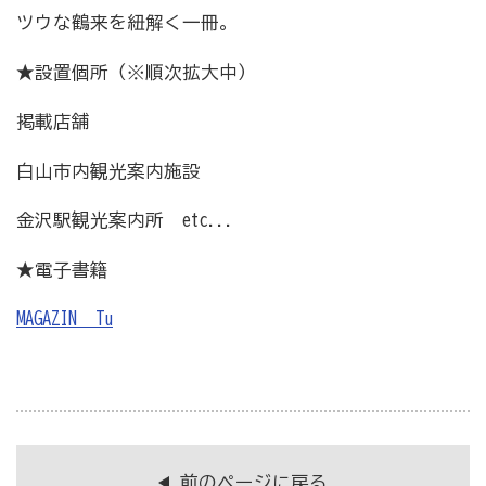
ツウな鶴来を紐解く一冊。
商工会の共済・保険
★設置個所（※順次拡大中）
一つの掛金で貯蓄・生命保障・融資の3つの備え（商工
掲載店舗
貯蓄共済）
白山市内観光案内施設
死亡保険金(最高6千万円)の掛捨共済・福祉共済「生
命」保障
金沢駅観光案内所 etc...
石川県中小企業共済協同組合(傷害共済・自動車事故費
★電子書籍
用共済）
従業員の退職金共済制度
MAGAZIN Tu
経営者の退職金制度（小規模企業共済）
取引先の破たんによる連鎖倒産を防ぐ（中小企業倒産防
止共済）
海外PL保険(国内補償は、ビジネス総合保険へ）
前のページに戻る