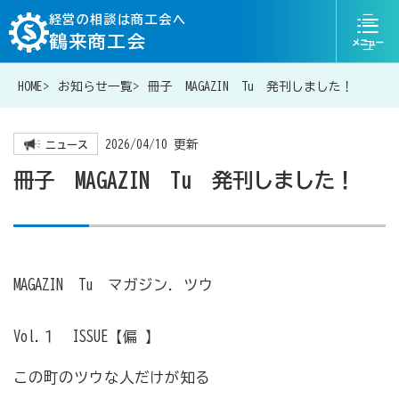
ニ
経営の相談は商工会へ
鶴来商工会
ュ
ー
HOME
お知らせ一覧
冊子 MAGAZIN Tu 発刊しました！
076-204-6819
お問い合わせ
2026/04/10 更新
ニュース
冊子 MAGAZIN Tu 発刊しました！
経営相談は商工会に
補助金・助成金一覧
MAGAZIN Tu マガジン．ツウ
Vol.１ ISSUE【偏 】
商工会が扱う融資・金融制度
この町のツウな人だけが知る
令和6年能登半島地震等災害に関する支援情報